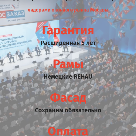
лидерами оконного рынка Москвы
Гарантия
Расширенная 5 лет
Рамы
Немецкие REHAU
Фасад
Сохраним обязательно
Оплата